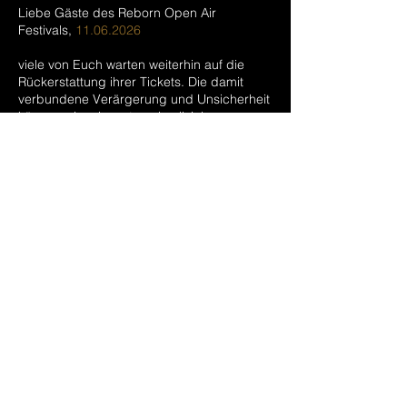
Liebe Gäste des Reborn Open Air
Festivals,
11.06.2026
viele von Euch warten weiterhin auf die
Rückerstattung ihrer Tickets. Die damit
verbundene Verärgerung und Unsicherheit
können wir sehr gut nachvollziehen.
Um die noch offenen Fälle zügig weiter zu
bearbeiten, werden wir ausstehende
Rückerstattungen nun selbst prüfen und
abwickeln
Wenn Ihr für Eure Bestellung bislang noch
keine vollständige Rückerstattung erhalten
habt, nutzt bitte das Kontaktformular auf
unserer Website unter
www.reborn-
festival.de
und übermittelt uns dort:
Eure Bestellnummer
die Bestellbestätigung
den Namen des Kontoinhabers
die IBAN